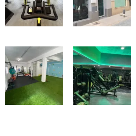
Ego Sport Center
Vita Training Centro
ACLE Centro de
PHYSICAL FITNESS
Entrenamiento
GYM