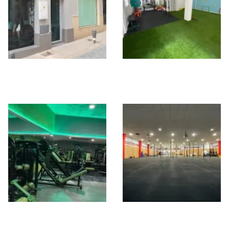
Vita Training Centro
ACLE Centro de
Entrenamiento
PHYSICAL FITNESS
CrossHiit Almeria
GYM