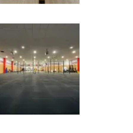
 Sport Center
sHiit Almeria