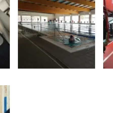
Gimnasio BPXport
Mov