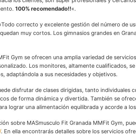
 hacia los clientes, son super profesionales y cerca
iento.
100% recomendado!!
«.
: «Todo correcto y excelente gestión del número de u
e quedan muy cortos. Los gimnasios grandes en Granad
it Gym se ofrecen una amplia variedad de servicios
onalizado. Los monitores, altamente cualificados, se
ios, adaptándola a sus necesidades y objetivos.
de disfrutar de clases dirigidas, tanto individuales
sicos de forma dinámica y divertida. También se ofre
a lograr una alimentación equilibrada y acorde a lo
ción sobre MASmusculo Fit Granada MMFit Gym, pued
/
. En ella encontrarás detalles sobre los servicios ofr