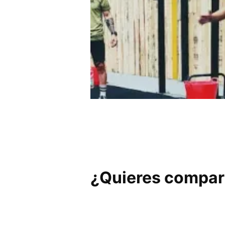
LA CAJA SIN CROSS NO H
FIT
¿Quieres compart