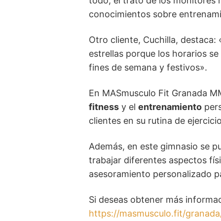
todo, el trato de los monitores
conocimientos sobre entrenam
Otro cliente, Cuchilla, destaca
estrellas porque los horarios s
fines de semana y festivos».
En MASmusculo Fit Granada MMF
fitness
y el
entrenamiento
pers
clientes en su rutina de ejercic
Además, en este gimnasio se pue
trabajar diferentes aspectos fí
asesoramiento personalizado par
Si deseas obtener más informa
https://masmusculo.fit/granada