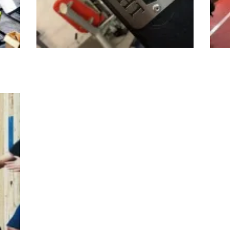
MFit
Adan Sport
Mov