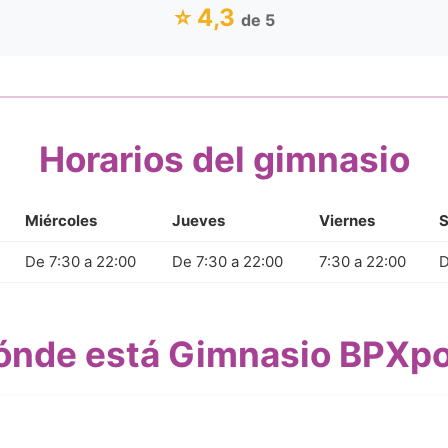
⭐ 4,3
de 5
Horarios del gimnasio
Miércoles
Jueves
Viernes
De 7:30 a 22:00
De 7:30 a 22:00
7:30 a 22:00
D
ónde está Gimnasio BPXpo