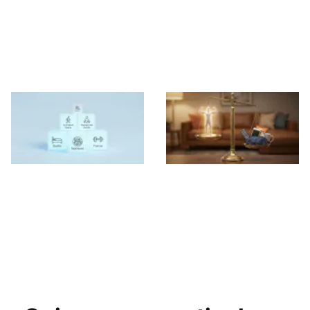
Los 10 Hábitos que
baratos y altos en
Realmente
proteína para ganar
Funcionan para
músculo y perder
Perder Grasa
grasa sin arruinarte
Deja de correr: la
Los 21 microhábitos
pirámide definitiva
silenciosos que
para perder grasa
frenan tu pérdida
de forma inteligente
de grasa y cómo
corregirlos