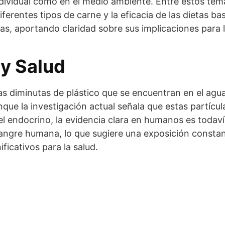
individual como en el medio ambiente. Entre estos te
iferentes tipos de carne y la eficacia de las dietas 
s, aportando claridad sobre sus implicaciones para la
 y Salud
s diminutas de plástico que se encuentran en el agua 
que la investigación actual señala que estas partícu
el endocrino, la evidencia clara en humanos es todav
a sangre humana, lo que sugiere una exposición const
ificativos para la salud.