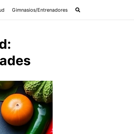
ud
Gimnasios/Entrenadores
d:
dades