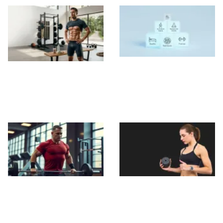
Deja de correr: la
El Camino Real para
pirámide definitiva
Conseguir un
para perder grasa
Abdomen Marcado
de forma inteligente
Las Mejores
7 Errores Comunes
Variantes para
que Debes Evitar
Mejorar tu Press de
Después de
Banca en
Entrenar para