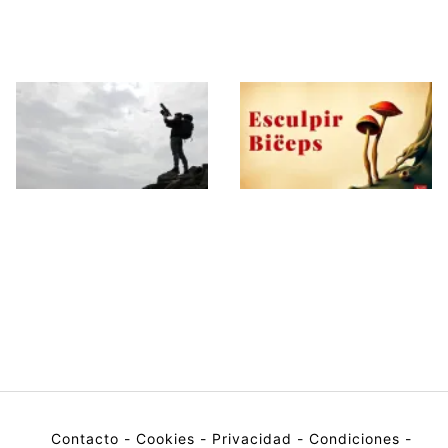
Powerlifting
Mejorar tus
Resultados
¿Cuán Intenso
El Arte de Esculpir
Debemos Entrenar
Bíceps: Un Análisis
para Maximizar la
Completo de los
Ganancia de Masa
Ejercicios Más
Muscular?
Populares
Contacto
-
Cookies
-
Privacidad
-
Condiciones
-