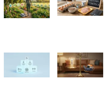
10 alimentos
Los 10 Hábitos que
baratos y altos en
Realmente
proteína para ganar
Funcionan para
músculo y perder
Perder Grasa
grasa sin arruinarte
Deja de correr: la
Los 21 microhábitos
pirámide definitiva
silenciosos que
para perder grasa
frenan tu pérdida
de forma inteligente
de grasa y cómo
corregirlos