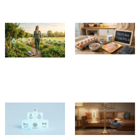
Definición Extrema
Conseguir un
Abdomen Marcado
10 alimentos
Los 10 Hábitos que
baratos y altos en
Realmente
proteína para ganar
Funcionan para
músculo y perder
Perder Grasa
grasa sin arruinarte