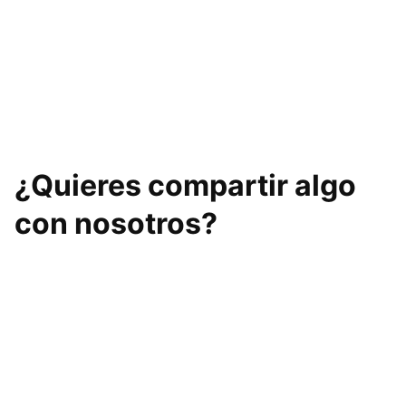
Deja de correr: la
Los 21 microhábitos
pirámide definitiva
silenciosos que
para perder grasa
frenan tu pérdida
de forma inteligente
de grasa y cómo
corregirlos
¿Quieres compartir algo
con nosotros?