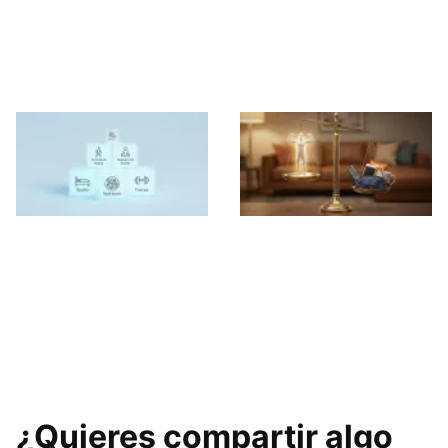
Realmente
proteína para ganar
Funcionan para
músculo y perder
Perder Grasa
grasa sin arruinarte
Deja de correr: la
Los 21 microhábitos
pirámide definitiva
silenciosos que
para perder grasa
frenan tu pérdida
de forma inteligente
de grasa y cómo
corregirlos
¿Quieres compartir algo