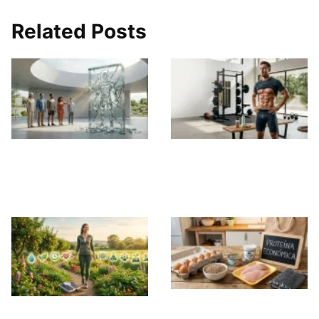
Related Posts
El Mito de la
El Camino Real para
Definición Extrema
Conseguir un
Abdomen Marcado
10 alimentos
Los 10 Hábitos que
baratos y altos en