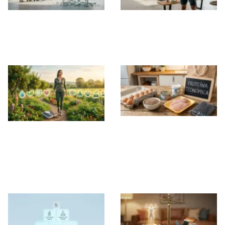
El Mito de la
El Camino Real para
Definición Extrema
Conseguir un
Abdomen Marcado
10 alimentos
Los 10 Hábitos que
baratos y altos en
Realmente
proteína para ganar
Funcionan para
músculo y perder
Perder Grasa
grasa sin arruinarte