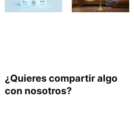
Deja de correr: la
Los 21 microhábitos
pirámide definitiva
silenciosos que
para perder grasa
frenan tu pérdida
de forma inteligente
de grasa y cómo
corregirlos
¿Quieres compartir algo
con nosotros?