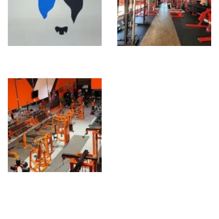
BumperFit
Gold gym Vera
Gimnasio Gymkong