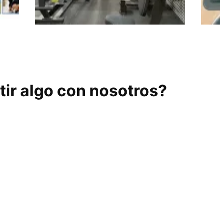
May Fit Gym Club
Nex
ir algo con nosotros?