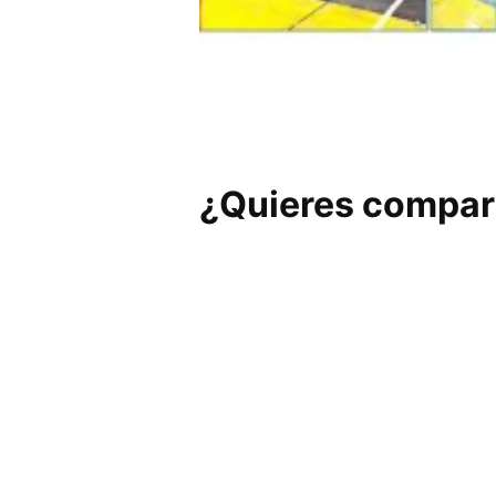
The Box Of Carlos
¿Quieres compart