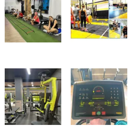
ATHLON SPORT
The Box Of Carlos
CENTER
May Fit Gym Club
Nexa Fit