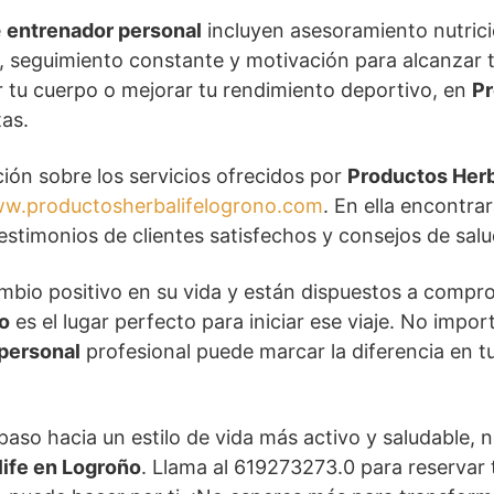
e
entrenador personal
incluyen asesoramiento nutricio
 seguimiento constante y motivación para alcanzar t
r tu cuerpo o mejorar tu rendimiento deportivo, en
Pr
tas.
ión sobre los servicios ofrecidos por
Productos Herb
w.productosherbalifelogrono.com
. En ella encontra
timonios de clientes satisfechos y consejos de salud
mbio positivo en su vida y están dispuestos a compr
o
es el lugar perfecto para iniciar ese viaje. No impor
personal
profesional puede marcar la diferencia en tu
r paso hacia un estilo de vida más activo y saludable,
ife en Logroño
. Llama al 619273273.0 para reservar 