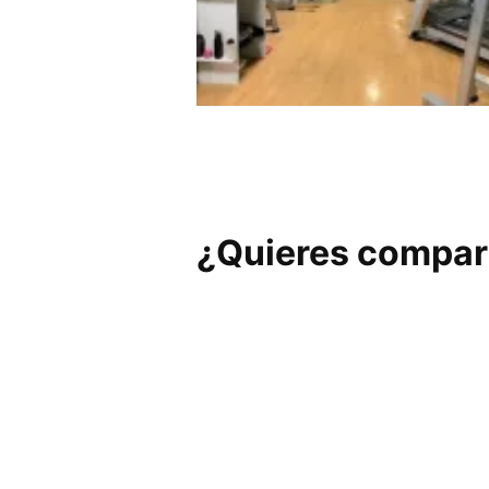
Gimnasio La Luna
¿Quieres compart