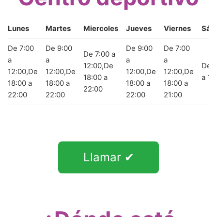
Lunes
Martes
Miercoles
Jueves
Viernes
Sáb
De 7:00
De 9:00
De 9:00
De 7:00
De 7:00 a
a
a
a
a
12:00,De
De 9
12:00,De
12:00,De
12:00,De
12:00,De
18:00 a
a 11
18:00 a
18:00 a
18:00 a
18:00 a
22:00
22:00
22:00
22:00
21:00
Llamar ✔