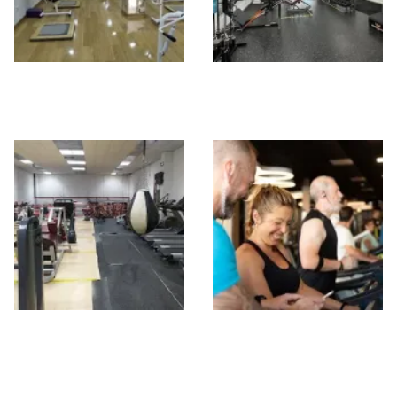
CURVES TRIANA
Bodyclub Sevilla
41010
Este
Esteban Gym
Gimnasio Century
Fitness Experience