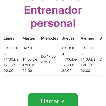
Entrenador
personal
Lunes
Martes
Miercoles
Jueves
Viernes
Sá
De 9:00
De 9:00
De 9:00
De 9:00
a
a
a
a
De 17:00
14:00,De
14:00,De
14:00,De
14:00,De
Cer
a 22:00
17:00 a
17:00 a
17:00 a
17:00 a
22:00
22:00
22:00
22:00
Llamar ✔