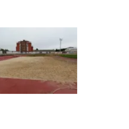
llón Municipal A Pinguela