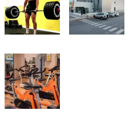
MBOX
GO fit Maracena
Body formas