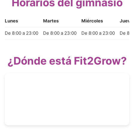
Horarios del gimnasio
Lunes
Martes
Miércoles
Jueve
De 8:00 a 23:00
De 8:00 a 23:00
De 8:00 a 23:00
De 8:0
¿Dónde está Fit2Grow?