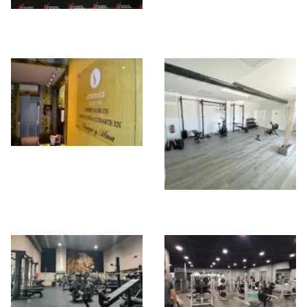
Fitness Park Madrid
XTEELFit
– Rio 2
Club Gym Churruca
MadLifeStyle