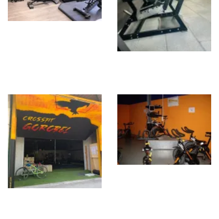
All Voltage Training
The mecca Gym
Laudio
Araba Fitness
Laudio
GOROBEL Kirol
Gunea