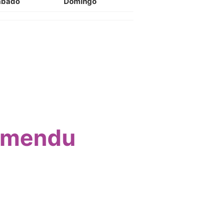
ábado
Domingo
namendu