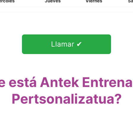
ercoles
Jueves
Viernes
S
Llamar ✔
 está Antek Entre
Pertsonalizatua?