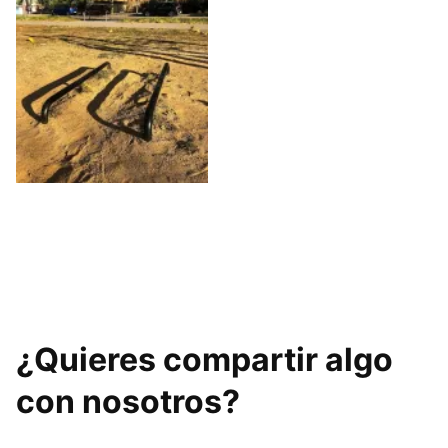
BarPRO Parc de
Calistènia a l’aire
lliure.
¿Quieres compartir algo
con nosotros?