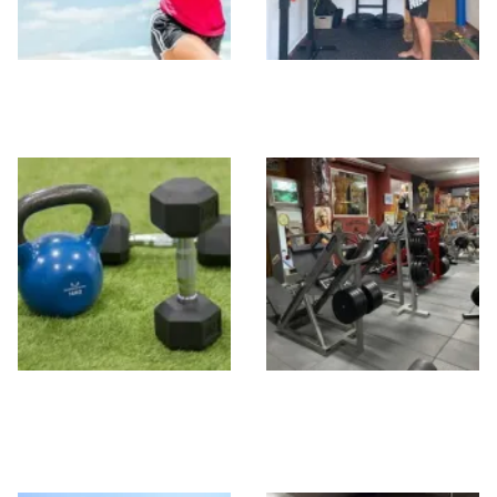
Activate Gym
CRUZZFIT
Neptuno
FIT MARC STUDIO
The Mecca Gym
Granada By Sta
Monica 1965