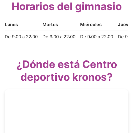
Horarios del gimnasio
Lunes
Martes
Miércoles
Jueve
De 9:00 a 22:00
De 9:00 a 22:00
De 9:00 a 22:00
De 9:0
¿Dónde está Centro
deportivo kronos?