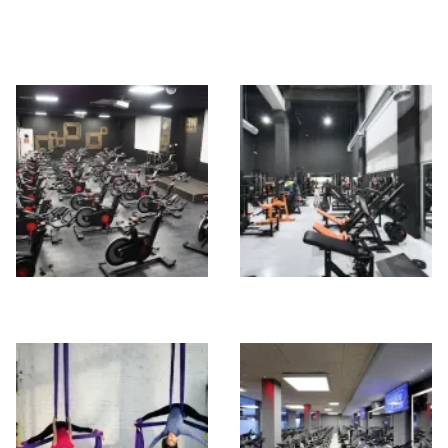
Fitsios
Noya Fitness
Center
SOHO FIT
OSMIO GYM BDN