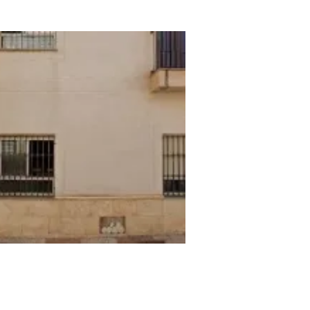
alo Bull Centro De
renamiento