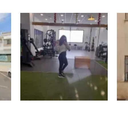
Método Fitness Studio
Buff
Ent