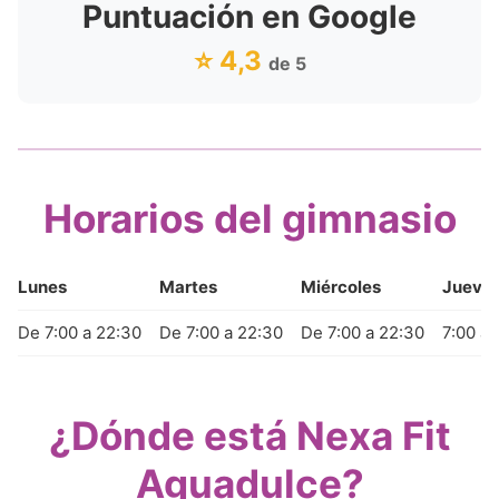
Puntuación en Google
⭐ 4,3
de 5
Horarios del gimnasio
Lunes
Martes
Miércoles
Jueve
De 7:00 a 22:30
De 7:00 a 22:30
De 7:00 a 22:30
7:00 a 
¿Dónde está Nexa Fit
Aguadulce?