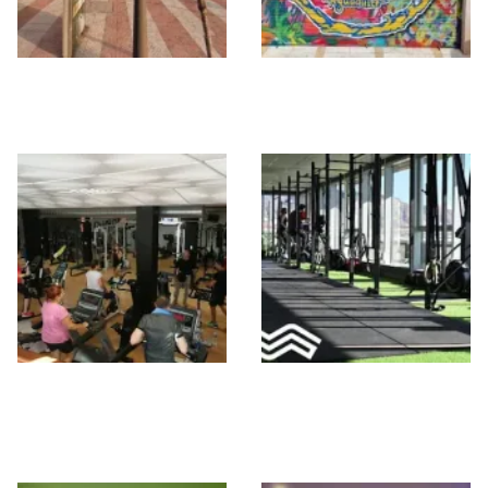
Vita Training
AC-BOX
Aguadulce
Crosstraining
AIRON WELLNESS
RM BOX
FUCTIONAL
FITNESS