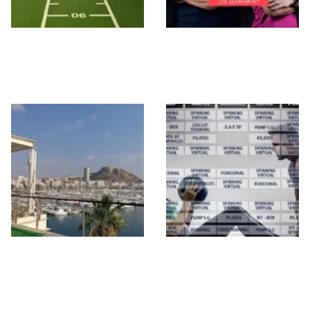
Gimnasio DE LAS
Entrenador Personal
CUEVAS
en Alicante –
ScorusFitness
Gimnasio Holiday
Gimnasio San
Gym Panoramis
Gabriel