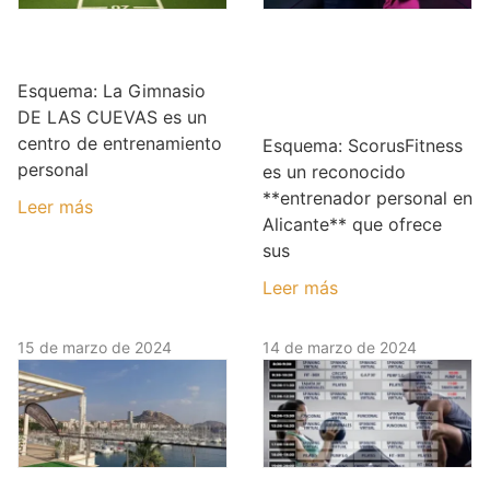
Gimnasio DE LAS
Entrenador
CUEVAS
Personal en
Alicante –
Esquema: La Gimnasio
ScorusFitness
DE LAS CUEVAS es un
centro de entrenamiento
Esquema: ScorusFitness
personal
es un reconocido
**entrenador personal en
Leer más
Alicante** que ofrece
sus
Leer más
15 de marzo de 2024
14 de marzo de 2024
Gimnasio Holiday
Gimnasio San