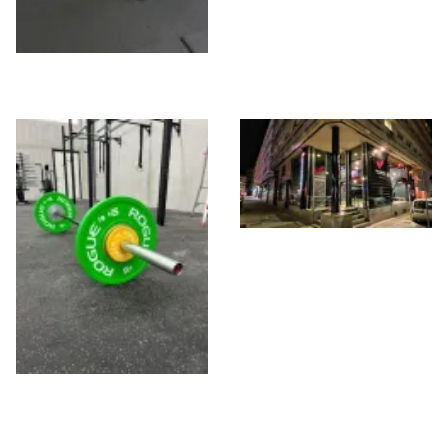
Proyecta en ti
Estudio Adrián
Pérez
CrossFit Berkana
Carballo