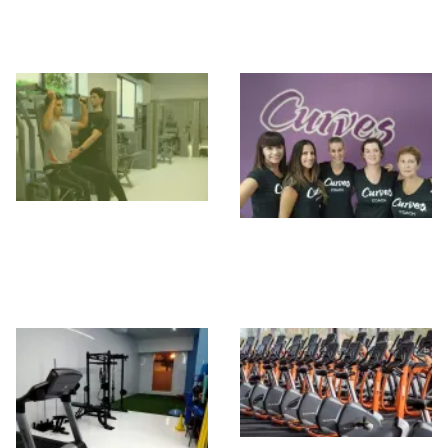
Metropolitan
Plaza Zabálburu
Begoña
Ikaika
Curves Bilbao –
Gimnasio para
Mujeres en Bilbao