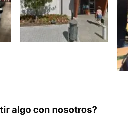
n
Gorbeia Strength &
Conditioning
Fit 
ir algo con nosotros?