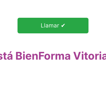
Llamar ✔
tá BienForma Vitori