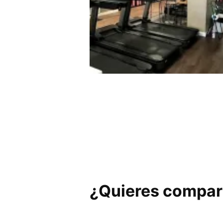
Synergym Vitoria San Martí
¿Quieres compart