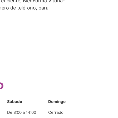
eficiente, BienForma Vitoria-
mero de teléfono, para
o
Sábado
Domingo
De 8:00 a 14:00
Cerrado