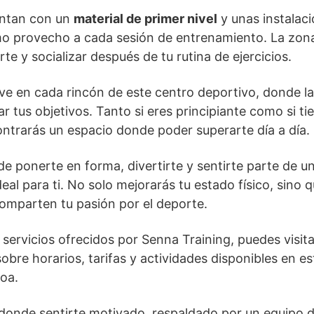
entan con un
material de primer nivel
y unas instalac
mo provecho a cada sesión de entrenamiento. La zona
rte y socializar después de tu rutina de ejercicios.
vive en cada rincón de este centro deportivo, donde 
 tus objetivos. Tanto si eres principiante como si t
ontrarás un espacio donde poder superarte día a día.
de ponerte en forma, divertirte y sentirte parte de 
deal para ti. No solo mejorarás tu estado físico, sino 
omparten tu pasión por el deporte.
servicios ofrecidos por Senna Training, puedes visita
sobre horarios, tarifas y actividades disponibles en e
koa.
 donde sentirte motivado, respaldado por un equipo 