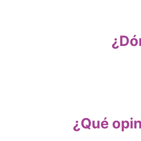
¿Dón
¿Qué opin