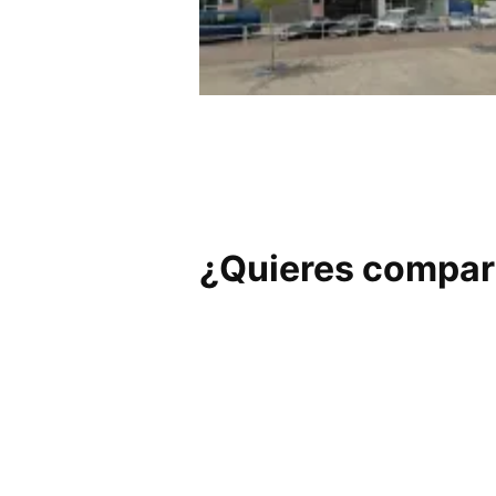
HOBERA Kirol Zerbitzuak et
Fisioterapia
¿Quieres compart