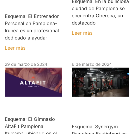
Esquema: En la bulliciosa
Pamplona-Iruñea
ciudad de Pamplona se
encuentra Oberena, un
Esquema: El Entrenador
destacado
Personal en Pamplona-
Iruñea es un profesional
Leer más
dedicado a ayudar
Leer más
29 de marzo de 2024
6 de marzo de 2024
Gimnasio AltaFit
Synergym
Pamplona Iturrama
Pamplona
Buztintxuri
Esquema: El Gimnasio
AltaFit Pamplona
Esquema: Synergym
Iturrama, ubicado en el
Pamplona Buztintxuri es