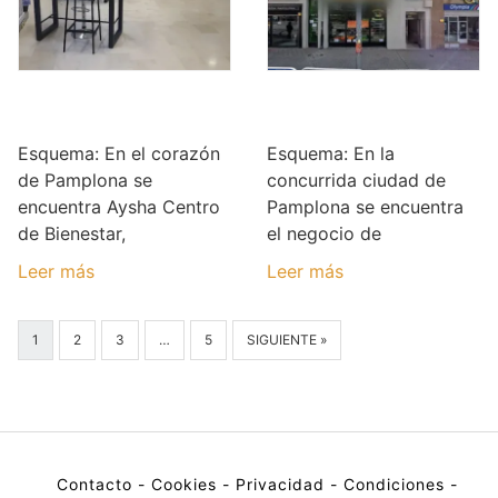
Aysha Centro de
Eder Personal
Bienestar
Trainer
Esquema: En el corazón
Esquema: En la
de Pamplona se
concurrida ciudad de
encuentra Aysha Centro
Pamplona se encuentra
de Bienestar,
el negocio de
Leer más
Leer más
1
2
3
…
5
SIGUIENTE »
Contacto
-
Cookies
-
Privacidad
-
Condiciones
-