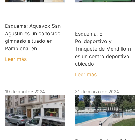
Aquavox San
Polideportivo y
Agustin
Trinquete de
Mendillorri
Esquema: Aquavox San
Agustin es un conocido
Esquema: El
gimnasio situado en
Polideportivo y
Pamplona, en
Trinquete de Mendillorri
es un centro deportivo
Leer más
ubicado
Leer más
19 de abril de 2024
31 de marzo de 2024
Entrenador
Oberena
Personal en