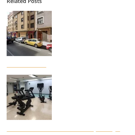
Related Posts
Gimnasio Taizendo
InterClub Miranda de Ebro – Fundación Caja de Burgos