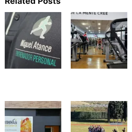
Related Posts
Miguel Atance
Fitness Place Sport
Entrenador Personal
Center
(FISIOFINE)