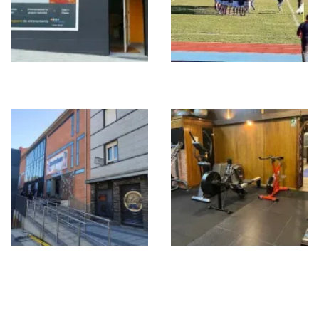
Bunker Laboratorio
Rugby Guadalajara
Sportland Gimnasio
Biosalud – Power
& Balneario Urbano
Training