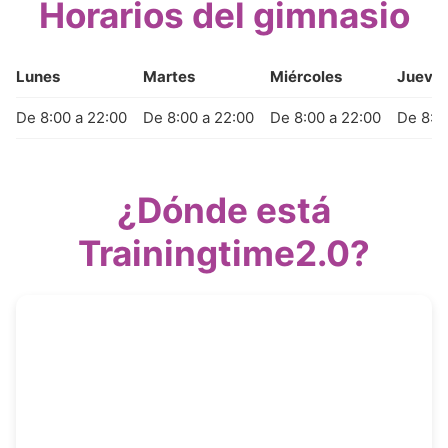
Horarios del gimnasio
Lunes
Martes
Miércoles
Jueve
De 8:00 a 22:00
De 8:00 a 22:00
De 8:00 a 22:00
De 8:0
¿Dónde está
Trainingtime2.0?