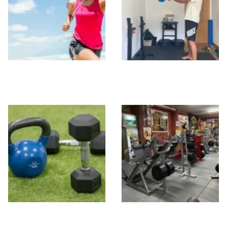
Activate Gym
CRUZZFIT
Neptuno
FIT MARC STUDIO
The Mecca Gym
Granada By Sta