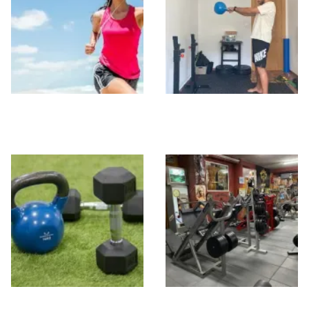
Activate Gym
CRUZZFIT
Neptuno
FIT MARC STUDIO
The Mecca Gym