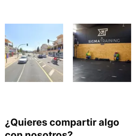
Granada By Sta
Monica 1965
Entrena-T Granada
Sigma Training
¿Quieres compartir algo
con nosotros?