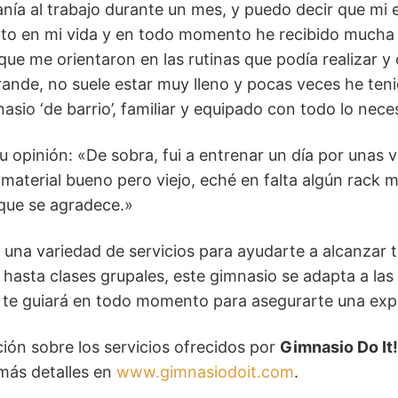
ía al trabajo durante un mes, y puedo decir que mi e
to en mi vida y en todo momento he recibido mucha s
que me orientaron en las rutinas que podía realizar y 
nde, no suele estar muy lleno y pocas veces he teni
asio ‘de barrio’, familiar y equipado con todo lo nece
u opinión: «De sobra, fui a entrenar un día por unas 
aterial bueno pero viejo, eché en falta algún rack má
que se agradece.»
una variedad de servicios para ayudarte a alcanzar t
asta clases grupales, este gimnasio se adapta a las
o te guiará en todo momento para asegurarte una expe
ión sobre los servicios ofrecidos por
Gimnasio Do It!
más detalles en
www.gimnasiodoit.com
.