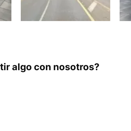
y
Entrena-T Granada
Sig
ir algo con nosotros?