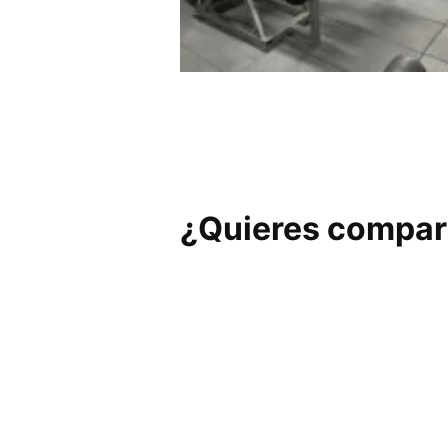
The Mecca Gym Granada B
Sta Monica 1965
¿Quieres compart