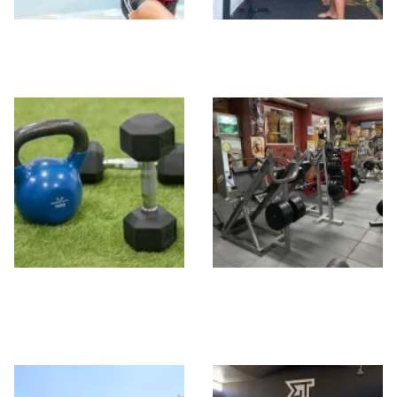
Activate Gym
CRUZZFIT
Neptuno
FIT MARC STUDIO
The Mecca Gym
Granada By Sta
Monica 1965