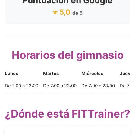
Puntuación en Google
⭐ 5,0
de 5
Horarios del gimnasio
Lunes
Martes
Miércoles
Jueve
De 7:00 a 23:00
De 7:00 a 23:00
De 7:00 a 23:00
De 7:0
¿Dónde está FITTrainer?