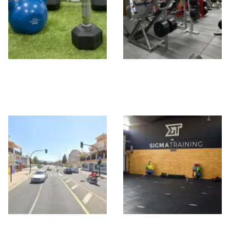
FIT MARC STUDIO
The Mecca Gym
Granada By Sta
Monica 1965
Entrena-T Granada
Sigma Training