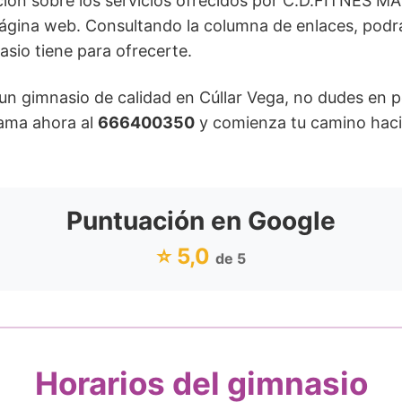
ción sobre los servicios ofrecidos por C.D.FITNES 
gina web. Consultando la columna de enlaces, podrás 
asio tiene para ofrecerte.
un gimnasio de calidad en Cúllar Vega, no dudes en 
ma ahora al
666400350
y comienza tu camino haci
Puntuación en Google
⭐ 5,0
de 5
Horarios del gimnasio