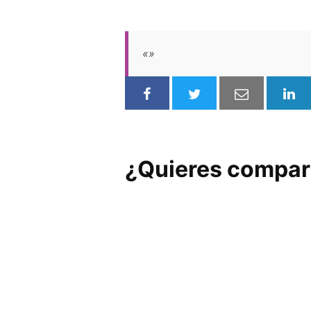
«»
¿Quieres compart