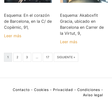
WIN Fitness
Akaboxfit Gracia
Esquema: En el corazón
Esquema: Akaboxfit
de Barcelona, en la C/ de
Gracia, ubicado en
Copèrnic, 91,
Barcelona en Carrer de
la Virtut, 9,
Leer más
Leer más
1
2
3
…
17
SIGUIENTE »
Contacto
-
Cookies
-
Privacidad
-
Condiciones
-
Aviso legal