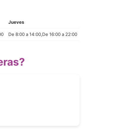
Jueves
Viernes
Sába
00
De 8:00 a 14:00,De 16:00 a 22:00
De 16:00 a 22:00
De 10
eras?